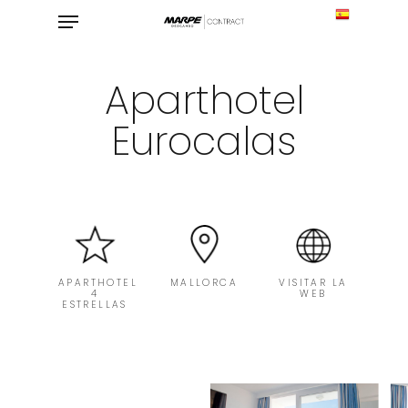
Skip
Menu
to
main
content
Aparthotel
Eurocalas
APARTHOTEL
MALLORCA
VISITAR LA
4
WEB
ESTRELLAS