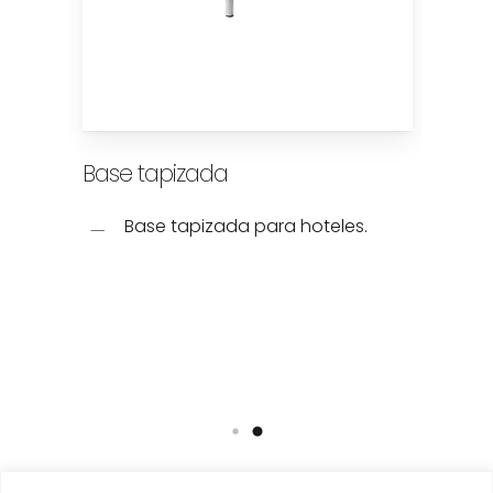
Base tapizada
Colc
oteles
Base tapizada para hoteles.
C
ell y
c
zado.
c
ca para
A
fort.
m